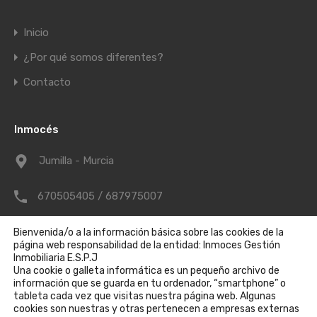
Inicio
¿Por qué somos diferentes?
Contacto
Inmocés
Jumilla - Murcia
670505405 / 687975007
info@inmoces.com
Bienvenida/o a la información básica sobre las cookies de la
página web responsabilidad de la entidad: Inmoces Gestión
Inmobiliaria E.S.P.J
Una cookie o galleta informática es un pequeño archivo de
Política de cookies
información que se guarda en tu ordenador, “smartphone” o
tableta cada vez que visitas nuestra página web. Algunas
Política de privacidad
cookies son nuestras y otras pertenecen a empresas externas