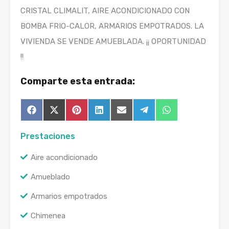
CRISTAL CLIMALIT, AIRE ACONDICIONADO CON
BOMBA FRIO-CALOR, ARMARIOS EMPOTRADOS. LA
VIVIENDA SE VENDE AMUEBLADA. ¡¡ OPORTUNIDAD
!!
Comparte esta entrada:
Compartir
Compartir
Compartir
Compartir
Compartir
Compartir
Compartir
Facebook
X
Pinterest
LinkedIn
Email
Telegram
WhatsApp
en
en
en
en
en
en
en
(Twitter)
Prestaciones
Aire acondicionado
Amueblado
Armarios empotrados
Chimenea