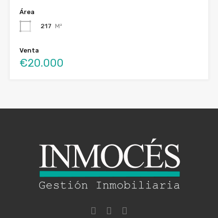
Área
217
M²
Venta
€20.000