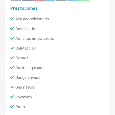
en
en
en
en
en
en
en
(Twitter)
Prestaciones
Aire acondicionado
Amueblado
Armarios empotrados
Calefacción
Climalit
Cocina equipada
Garaje privado
Gas natural
Lavadero
Patio