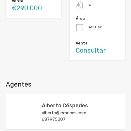
Venta
4
€290.000
Área
450
M²
Venta
Consultar
Agentes
Alberto Céspedes
alberto@inmoces.com
687975007