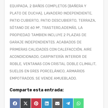
EQUIPADA, 2 BAÑOS COMPLETOS (BAÑERA Y
PLATO DE DUCHA), LAVADERO INDEPENDIENTE,
PATIO CUBIERTO, PATIO DESCUBIERTO, TERRAZA,
SÓTANO DE 60 M², TRASTERO,ADEMÁS, LA
PROPIEDAD TAMBIEN INCLUYE 2 PLAZAS DE
GARAJE INDEPENDIENTES. ACABADOS DE
PRIMERAS CALIDADES CON CALEFACCIÓN, AIRE
ACONDICIONADO, CARPINTERÍA INTERIOR DE
ROBLE, VENTANAS CON CRISTAL DOBLE CLIMALIT,
SUELOS EN GRES PORCELÁNICO, ARMARIOS
EMPOTRADOS. SE VENDE AMUEBLADO.
Comparte esta entrada:
Compartir
Compartir
Compartir
Compartir
Compartir
Compartir
Compartir
Facebook
X
Pinterest
LinkedIn
Email
Telegram
WhatsApp