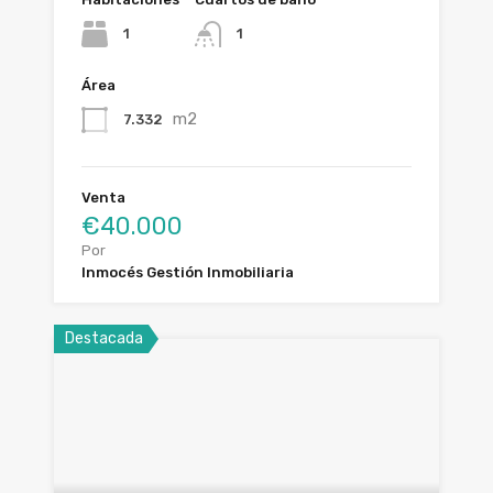
1
1
Área
m2
7.332
Venta
€40.000
Por
Inmocés Gestión Inmobiliaria
Destacada