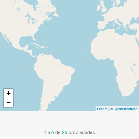
+
−
Leaflet
| ©
OpenStreetMap
1
a
6
de
26
propiedades