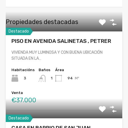
Propiedades destacadas
Destacado
PISO EN AVENIDA SALINETAS , PETRER
VIVIENDA MUY LUMINOSA Y CON BUENA UBICACIÓN
SITUADA EN LA…
Habitacións
Baños
Área
3
94
M²
1
Venta
€37.000
Destacado
CASA EN BARRIO DE SAN JUAN ,