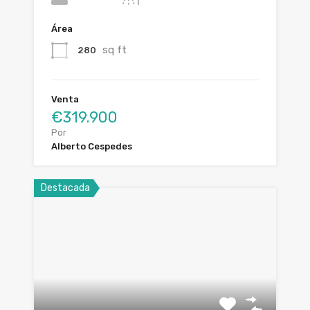
Área
sq ft
280
Venta
€319.900
Por
Alberto Cespedes
Destacada