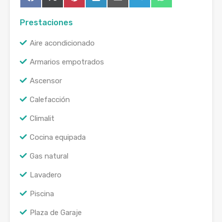
Compartir
Compartir
Compartir
Compartir
Compartir
Compartir
Compartir
Facebook
X
Pinterest
LinkedIn
Email
Telegram
WhatsApp
en
en
en
en
en
en
en
(Twitter)
Prestaciones
Aire acondicionado
Armarios empotrados
Ascensor
Calefacción
Climalit
Cocina equipada
Gas natural
Lavadero
Piscina
Plaza de Garaje