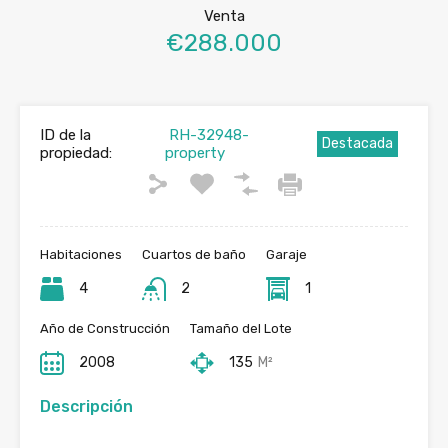
Venta
€288.000
ID de la
RH-32948-
Destacada
propiedad:
property
Habitaciones
Cuartos de baño
Garaje
4
2
1
Año de Construcción
Tamaño del Lote
2008
135
M²
Descripción