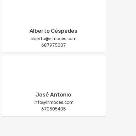
Alberto Céspedes
alberto@inmoces.com
687975007
José Antonio
info@inmoces.com
670505405