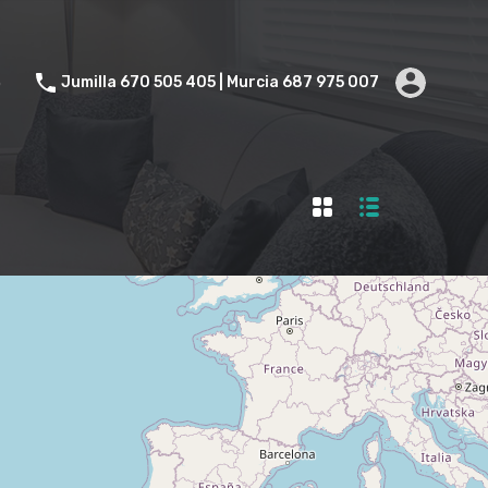
Contacto
Jumilla 670 505 405 | Murcia 687 975 007
o
Jumilla 670 505 405 | Murcia 687 975 007