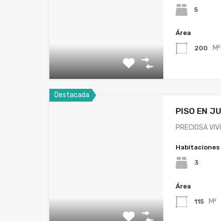
5
Área
M²
200
Destacada
PISO EN J
PRECIOSA VIV
Habitaciones
3
Área
M²
115