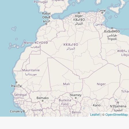
Leaflet
| ©
OpenStreetMap