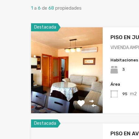
1
a
6
de
68
propiedades
Destacada
PISO EN J
VIVIENDA AMP
Habitaciones
3
Área
m2
95
Destacada
PISO EN AV