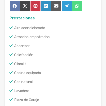
Compartir
Compartir
Compartir
Compartir
Compartir
Compartir
Compartir
Facebook
X
Pinterest
LinkedIn
Email
Telegram
WhatsApp
en
en
en
en
en
en
en
(Twitter)
Prestaciones
Aire acondicionado
Armarios empotrados
Ascensor
Calefacción
Climalit
Cocina equipada
Gas natural
Lavadero
Plaza de Garaje