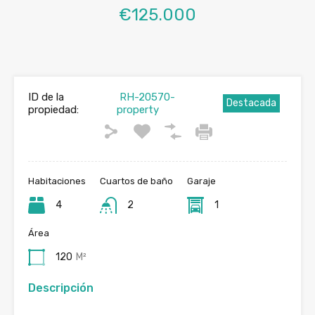
€125.000
ID de la
RH-20570-
Destacada
propiedad:
property
Habitaciones
Cuartos de baño
Garaje
4
2
1
Área
120
M²
Descripción