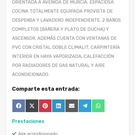
ORIENTADA A AVENIDA DE MURCIA, ESPACIOSA
COCINA TOTALMENTE EQUIPADA PROVISTA DE
DESPENSA Y LAVADERO INDEPENDIENTE, 2 BAÑOS
COMPLETOS (BAÑERA Y PLATO DE DUCHA) Y
ASCENSOR. ADEMÁS CUENTA CON VENTANAS DE
PVC CON CRISTAL DOBLE CLIMALIT, CARPINTERÍA
INTERIOR EN HAYA VAPORIZADA, CALEFACCIÓN
POR RADIADORES DE GAS NATURAL Y AIRE
ACONDICIONADO.
Comparte esta entrada:
Compartir
Compartir
Compartir
Compartir
Compartir
Compartir
Compartir
Facebook
X
Pinterest
LinkedIn
Email
Telegram
WhatsApp
en
en
en
en
en
en
en
(Twitter)
Prestaciones
Aire acondicionado