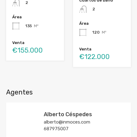
Cuartos de baño
2
2
Área
Área
135
M²
120
M²
Venta
€155.000
Venta
€122.000
Agentes
Alberto Céspedes
alberto@inmoces.com
687975007