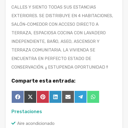
CALLES Y SIENTO TODAS SUS ESTANCIAS
EXTERIORES. SE DISTRIBUYE EN 4 HABITACIONES,
SALÓN-COMEDOR CON ACCESO DIRECTO A
TERRAZA, ESPACIOSA COCINA CON LAVADERO
INDEPENDIENTE, BAÑO, ASEO, ASCENSOR Y
TERRAZA COMUNITARIA. LA VIVIENDA SE
ENCUENTRA EN PERFECTO ESTADO DE
CONSERVACIÓN. ¡¡ ESTUPENDA OPORTUNIDAD !!
Comparte esta entrada:
Compartir
Compartir
Compartir
Compartir
Compartir
Compartir
Compartir
Facebook
X
Pinterest
LinkedIn
Email
Telegram
WhatsApp
en
en
en
en
en
en
en
(Twitter)
Prestaciones
Aire acondicionado