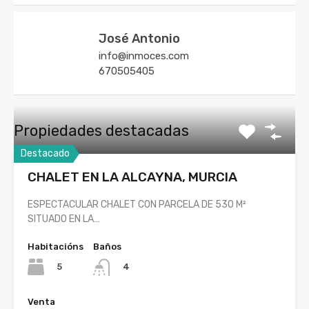
José Antonio
info@inmoces.com
670505405
Propiedades destacadas
Destacado
CHALET EN LA ALCAYNA, MURCIA
ESPECTACULAR CHALET CON PARCELA DE 530 M²
SITUADO EN LA…
Habitacións
Baños
5
4
Venta