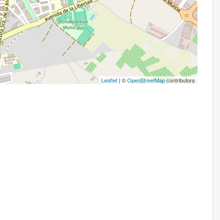
Leaflet
| ©
OpenStreetMap
contributors