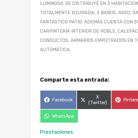
LUMINOSA. SE DISTRIBUYE EN 3 HABITACIO
TOTALMENTE EQUIPADA, 3 BAÑOS, ASEO, G
FANTÁSTICO PATIO. ADEMÁS CUENTA CON S
CARPINTERÍA INTERIOR DE ROBLE, CALEFA
CONDUCTOS, ARMARIOS EMPOTRADOS EN TO
AUTOMÁTICA.
Comparte esta entrada:
Compartir
X
Compartir
Compar
Facebook
Pinter
en
(Twitter)
en
en
Compartir
WhatsApp
en
Prestaciones