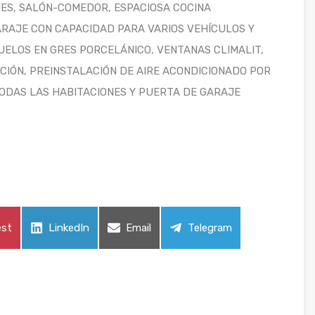
NES, SALÓN-COMEDOR, ESPACIOSA COCINA
ARAJE CON CAPACIDAD PARA VARIOS VEHÍCULOS Y
UELOS EN GRES PORCELÁNICO, VENTANAS CLIMALIT,
CCIÓN, PREINSTALACIÓN DE AIRE ACONDICIONADO POR
DAS LAS HABITACIONES Y PUERTA DE GARAJE
tir
Compartir
Compartir
Compartir
est
LinkedIn
Email
Telegram
en
en
en