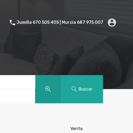
Contacto
Jumilla 670 505 405 | Murcia 687 975 007
o
Jumilla 670 505 405 | Murcia 687 975 007
Buscar
Venta