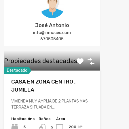
José Antonio
info@inmoces.com
670505405
Propiedades destacadas
Destacado
CASA EN ZONA CENTRO ,
JUMILLA
VIVIENDA MUY AMPLIA DE 2 PLANTAS MAS
TERRAZA SITUADA EN…
Habitacións
Baños
Área
5
200
M²
2