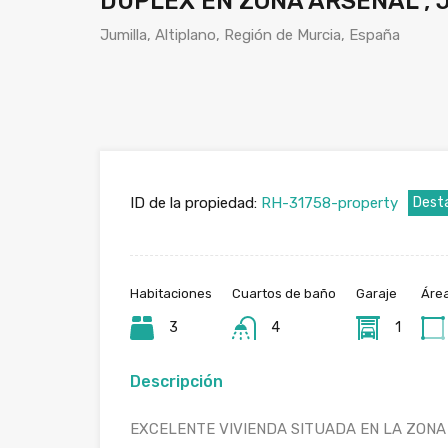
DUPLEX EN ZONA ARSENAL , 
Jumilla, Altiplano, Región de Murcia, España
ID de la propiedad:
RH-31758-property
Dest
Habitaciones
Cuartos de baño
Garaje
Áre
3
4
1
Descripción
EXCELENTE VIVIENDA SITUADA EN LA ZONA