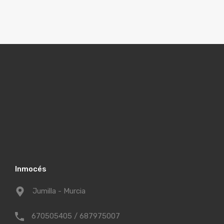
Inmocés
Jumilla - Murcia
670505405 / 687975007