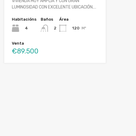
VIVIENDA MUY AMPLIA Y CON GRAN
LUMINOSIDAD CON EXCELENTE UBICACIÓN.…
Habitacións
Baños
Área
4
120
M²
2
Venta
€89.500