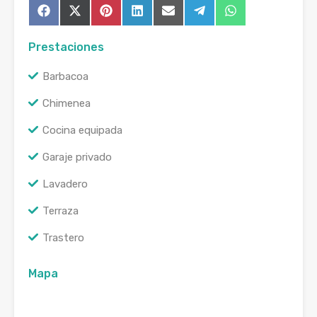
Compartir
Compartir
Compartir
Compartir
Compartir
Compartir
Compartir
Facebook
X
Pinterest
LinkedIn
Email
Telegram
WhatsApp
en
en
en
en
en
en
en
(Twitter)
Prestaciones
Barbacoa
Chimenea
Cocina equipada
Garaje privado
Lavadero
Terraza
Trastero
Mapa