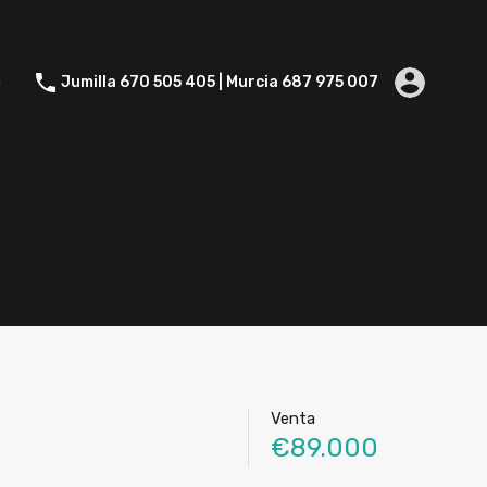
Contacto
Jumilla 670 505 405 | Murcia 687 975 007
o
Jumilla 670 505 405 | Murcia 687 975 007
Venta
€89.000