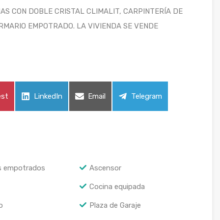
AS CON DOBLE CRISTAL CLIMALIT, CARPINTERÍA DE
RMARIO EMPOTRADO. LA VIVIENDA SE VENDE
tir
Compartir
Compartir
Compartir
est
LinkedIn
Email
Telegram
en
en
en
s empotrados
Ascensor
Cocina equipada
o
Plaza de Garaje