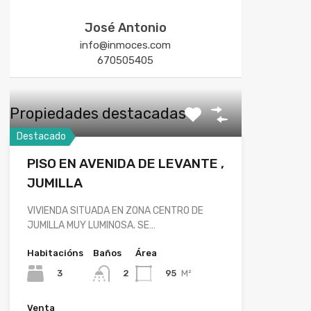
José Antonio
info@inmoces.com
670505405
Propiedades destacadas
Destacado
PISO EN AVENIDA DE LEVANTE ,
JUMILLA
VIVIENDA SITUADA EN ZONA CENTRO DE
JUMILLA MUY LUMINOSA. SE…
Habitacións
Baños
Área
3
95
M²
2
Venta