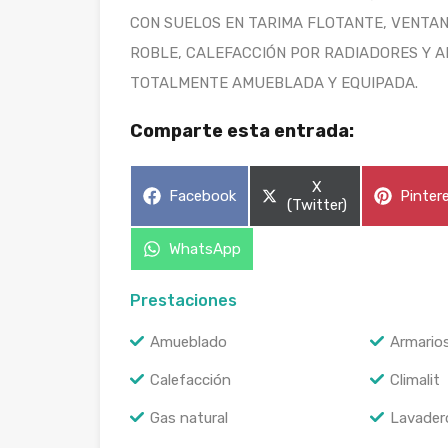
CON SUELOS EN TARIMA FLOTANTE, VENTAN
ROBLE, CALEFACCIÓN POR RADIADORES Y A
TOTALMENTE AMUEBLADA Y EQUIPADA.
Comparte esta entrada:
Compartir
X
Compartir
Compar
Facebook
Pinter
en
(Twitter)
en
en
Compartir
WhatsApp
en
Prestaciones
Amueblado
Armario
Calefacción
Climalit
Gas natural
Lavader