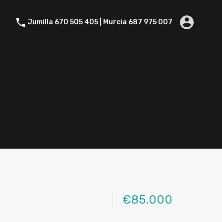
Contacto
Jumilla 670 505 405 | Murcia 687 975 007
o
Jumilla 670 505 405 | Murcia 687 975 007
€85.000