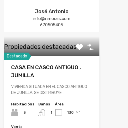
José Antonio
info@inmoces.com
670505405
Propiedades destacadas
Destacado
CASA EN CASCO ANTIGUO ,
JUMILLA
VIVIENDA SITUADA EN EL CASCO ANTIGUO
DE JUMILLA. SE DISTRIBUYE…
Habitacións
Baños
Área
3
130
M²
1
Venta