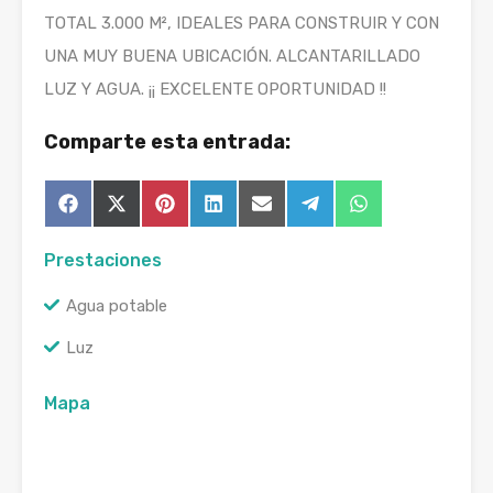
TOTAL 3.000 M², IDEALES PARA CONSTRUIR Y CON
UNA MUY BUENA UBICACIÓN. ALCANTARILLADO
LUZ Y AGUA. ¡¡ EXCELENTE OPORTUNIDAD !!
Comparte esta entrada:
Compartir
Compartir
Compartir
Compartir
Compartir
Compartir
Compartir
Facebook
X
Pinterest
LinkedIn
Email
Telegram
WhatsApp
en
en
en
en
en
en
en
(Twitter)
Prestaciones
Agua potable
Luz
Mapa