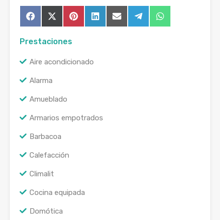
Compartir
Compartir
Compartir
Compartir
Compartir
Compartir
Compartir
Facebook
X
Pinterest
LinkedIn
Email
Telegram
WhatsApp
en
en
en
en
en
en
en
(Twitter)
Prestaciones
Aire acondicionado
Alarma
Amueblado
Armarios empotrados
Barbacoa
Calefacción
Climalit
Cocina equipada
Domótica