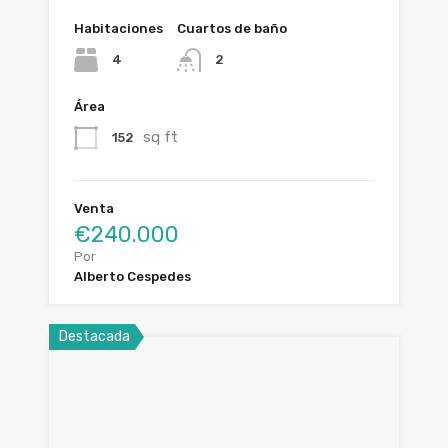
Habitaciones
Cuartos de baño
4
2
Área
sq ft
152
Venta
€240.000
Por
Alberto Cespedes
Destacada