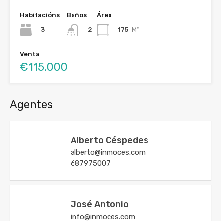
Habitacións
Baños
Área
3
175
M²
2
Venta
€115.000
Agentes
Alberto Céspedes
alberto@inmoces.com
687975007
José Antonio
info@inmoces.com